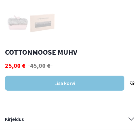
COTTONMOOSE MUHV
25,00
€
45,00
€
Lisa korvi
Kirjeldus
Cottonmoose muhv – ideaalne lisavarustus igale jalutuskärule!
Cottonmoose muhv pakub suurepärast kaitset külma, tuule ja lume