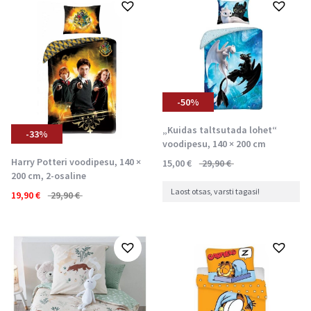
-50%
„Kuidas taltsutada lohet“
-33%
voodipesu, 140 × 200 cm
Harry Potteri voodipesu, 140 ×
15,00
€
29,90
€
200 cm, 2-osaline
Laost otsas, varsti tagasi!
19,90
€
29,90
€