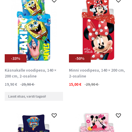
-33%
-50%
Käsnakalle voodipesu, 140 ×
Minni voodipesu, 140 × 200 cm,
200 cm, 2-osaline
2-osaline
19,90
€
29,90
€
15,00
€
29,90
€
Laost otsas, varsti tagasi!