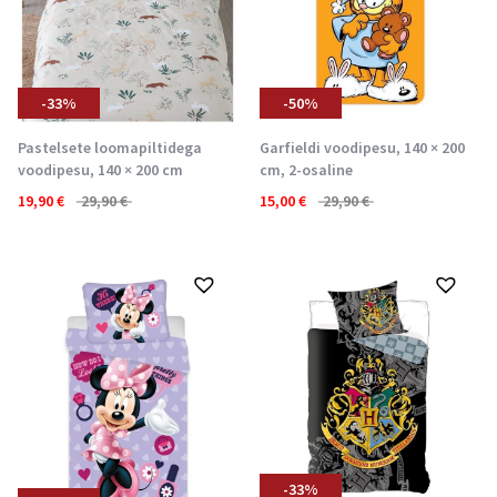
-33%
-50%
Pastelsete loomapiltidega
Garfieldi voodipesu, 140 × 200
voodipesu, 140 × 200 cm
cm, 2-osaline
19,90
€
29,90
€
15,00
€
29,90
€
-33%