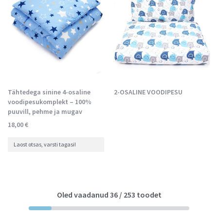
Tähtedega sinine 4-osaline
2-OSALINE VOODIPESU
voodipesukomplekt – 100%
puuvill, pehme ja mugav
18,00
€
Laost otsas, varsti tagasi!
Oled vaadanud
36
/
253
toodet