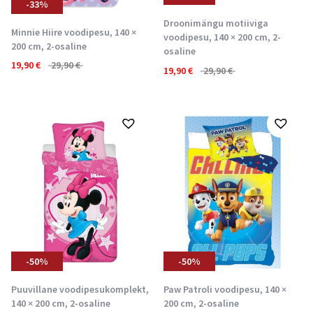
-33%
Droonimängu motiiviga
Minnie Hiire voodipesu, 140 ×
voodipesu, 140 × 200 cm, 2-
200 cm, 2-osaline
osaline
19,90
€
29,90
€
19,90
€
29,90
€
-50%
-50%
Puuvillane voodipesukomplekt,
Paw Patroli voodipesu, 140 ×
140 × 200 cm, 2-osaline
200 cm, 2-osaline