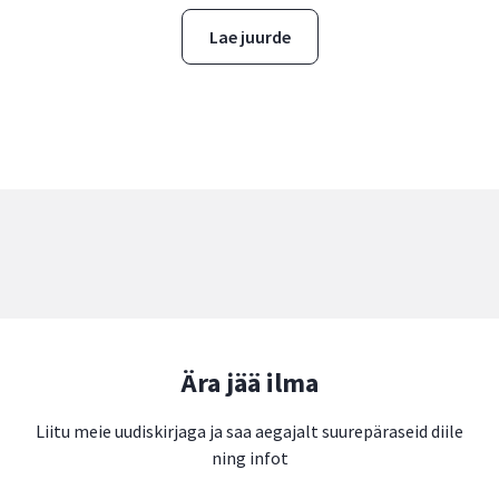
Lae juurde
Ära jää ilma
Liitu meie uudiskirjaga ja saa aegajalt suurepäraseid diile
ning infot