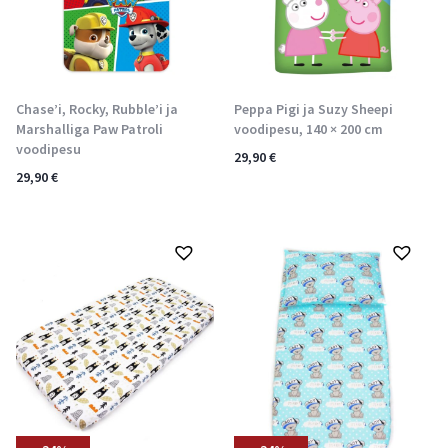
Chase’i, Rocky, Rubble’i ja
Peppa Pigi ja Suzy Sheepi
Marshalliga Paw Patroli
voodipesu, 140 × 200 cm
voodipesu
29,90
€
29,90
€