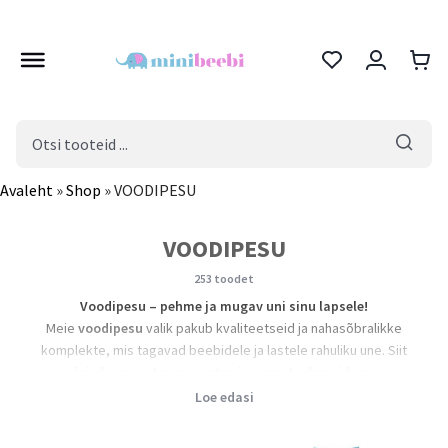
Products
search
Avaleht
»
Shop
»
VOODIPESU
VOODIPESU
253 toodet
Voodipesu – pehme ja mugav uni sinu lapsele!
Meie
voodipesu
valik pakub kvaliteetseid ja nahasõbralikke
komplekte, mis tagavad beebidele ja lastele rahuliku une. Siit
leiad erinevates suurustes ja armsate disainidega
voodipesukomplektid, mis sobivad igasse lastetuppa.
Loe edasi
Valmistatud pehmetest ja vastupidavatest materjalidest, et
pakkuda parimat mugavust ja soojust!