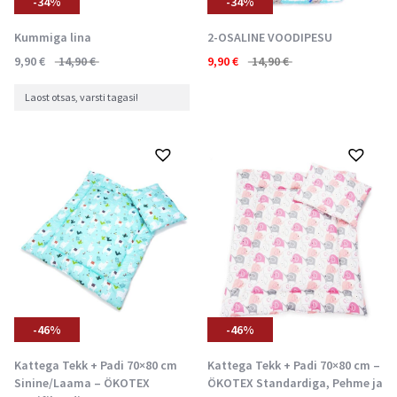
-34%
-34%
Kummiga lina
2-OSALINE VOODIPESU
9,90
€
14,90
€
9,90
€
14,90
€
Laost otsas, varsti tagasi!
-46%
-46%
Kattega Tekk + Padi 70×80 cm
Kattega Tekk + Padi 70×80 cm –
Sinine/Laama – ÖKOTEX
ÖKOTEX Standardiga, Pehme ja