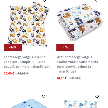
-44%
-44%
Loomadega valge 4-osaline
Metsloomadega valge 4-
voodipesukomplekt – 100%
osaline voodipesukomplekt –
puuvill, pehme ja nahasõbralik
100% puuvill, pehme ja
nahasõbralik
10,00
€
18,00
€
10,00
€
18,00
€