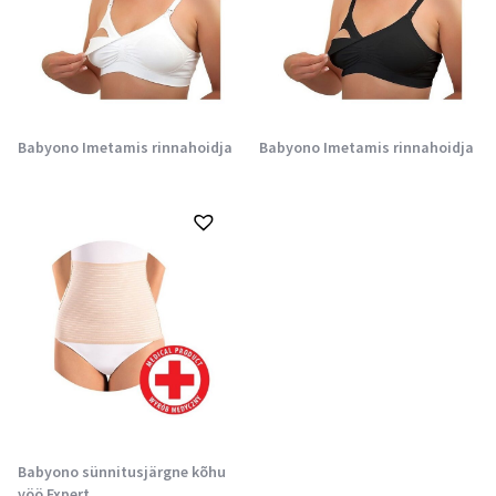
Babyono Imetamis rinnahoidja
Babyono Imetamis rinnahoidja
Babyono sünnitusjärgne kõhu
vöö Expert