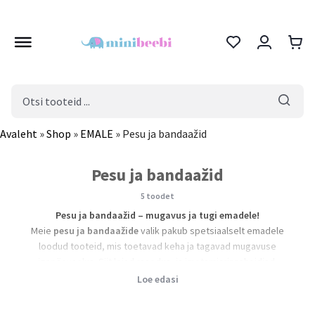
Products
search
Avaleht
»
Shop
»
EMALE
»
Pesu ja bandaažid
Pesu ja bandaažid
5 toodet
Pesu ja bandaažid – mugavus ja tugi emadele!
Meie
pesu ja bandaažide
valik pakub spetsiaalselt emadele
loodud tooteid, mis toetavad keha ja tagavad mugavuse
igapäevaelus. Siit leiad rasedus- ja imetamisrinnahoidjad,
bandaažid ning muud kvaliteetsed tooted, mis on valmistatud
Loe edasi
pehmetest ja nahasõbralikest materjalidest.