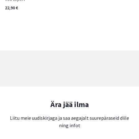
22,90
€
Ära jää ilma
Liitu meie uudiskirjaga ja saa aegajalt suurepäraseid diile
ning infot