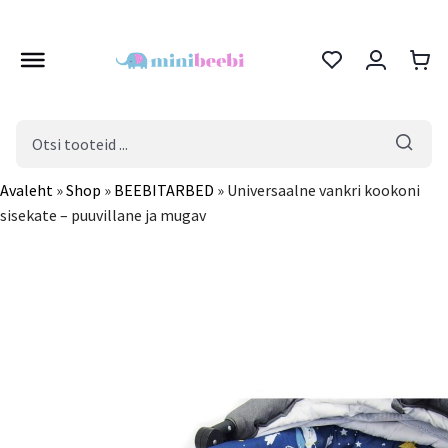
Products
search
Avaleht
»
Shop
»
BEEBITARBED
»
Universaalne vankri kookoni
sisekate – puuvillane ja mugav