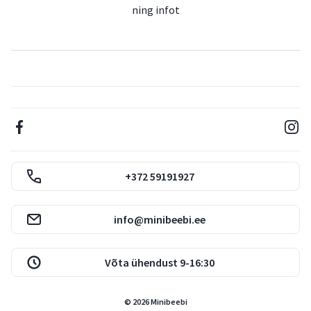
Hoolduslihtsus:
Vastupidav kangas, mida on lihtne
ning infot
puhastada ja mis säilitab oma välimuse ka pärast korduvat
pesemist.
Miks valida see vankri kookoni sisekate?
Praktiline lahendus, mis pakub su lapsele maksimaalset mugavust
ja hoiab vankrikookoni puhta ja stiilsena. Perfektne kombinatsioon
mugavusest ja vastupidavusest!
+372 59191927
info@minibeebi.ee
Võta ühendust 9-16:30
© 2026 Minibeebi